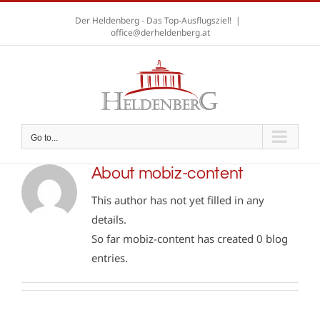
Skip
Der Heldenberg - Das Top-Ausflugsziel!
|
to
office@derheldenberg.at
content
A
A
A
Go to...
About
mobiz-content
This author has not yet filled in any
details.
So far mobiz-content has created 0 blog
entries.