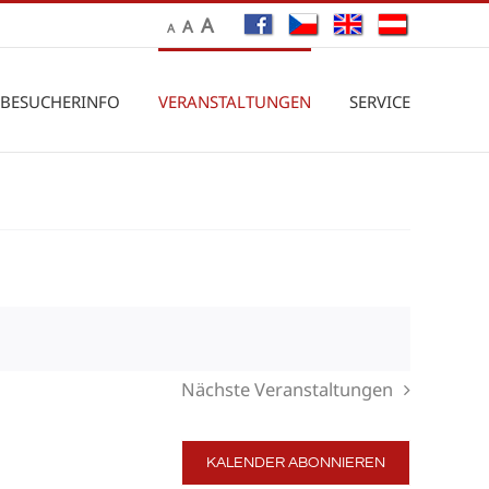
A
A
A
BESUCHERINFO
VERANSTALTUNGEN
SERVICE
Verans
Ansic
Ansich
Navig
Naviga
Nächste
Veranstaltungen
KALENDER ABONNIEREN