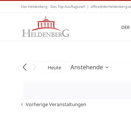
Zum
Der Heldenberg - Das Top-Ausflugsziel!
|
office@derheldenberg.a
Inhalt
springen
DER
Veranstaltungen
Anstehende
Heute
Datum
wählen.
Vorherige
Veranstaltungen