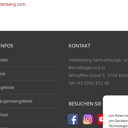
ldenberg.com
.
INFOS
KONTAKT
iten
Heldenberg Vermarktungs- u
Betriebsges.m.b.H.
ise
Wimpffen-Gasse 5, 3704 Klei
Tel:+43 2956 812 40
gebote
 Jugendangebote
BESUCHEN SIE UNS AUF
iheit
Um Ihnen ei
um Gerätein
Technologie