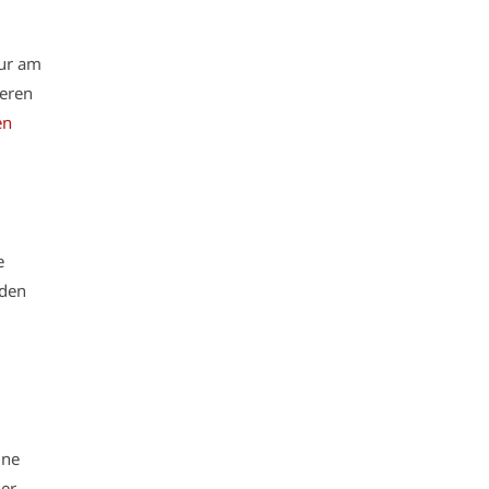
nur am
deren
en
e
 den
ine
der