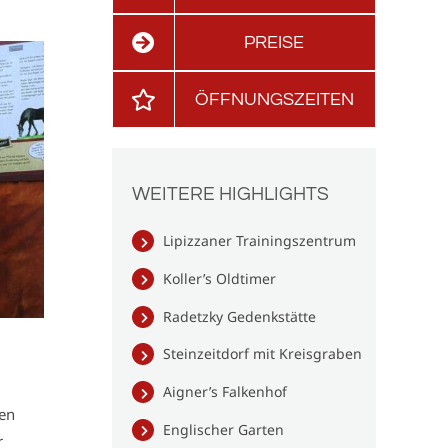
PREISE
ÖFFNUNGSZEITEN
WEITERE HIGHLIGHTS
Lipizzaner Trainingszentrum
Koller’s Oldtimer
Radetzky Gedenkstätte
Steinzeitdorf mit Kreisgraben
Aigner’s Falkenhof
den
Englischer Garten
r