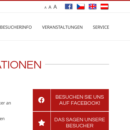
A
A
A
BESUCHERINFO
VERANSTALTUNGEN
SERVICE
ATIONEN
BESUCHEN SIE UNS
ker an
AUF FACEBOOK!
gen
DAS SAGEN UNSERE
BESUCHER