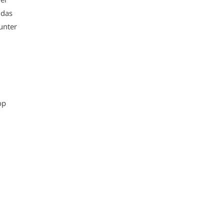
 das
unter
op