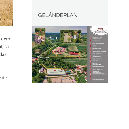
GELÄNDEPLAN
u dem
t, so
 das
 der