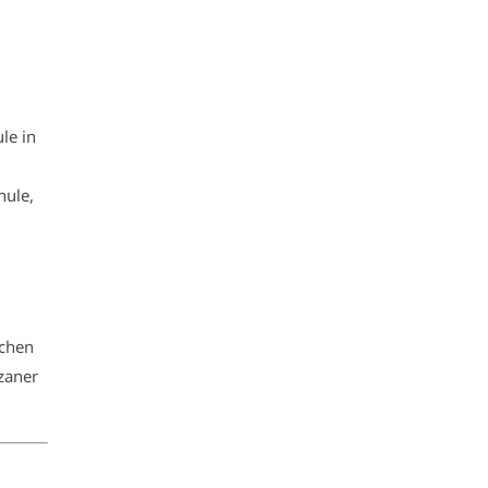
le in
hule,
achen
zaner