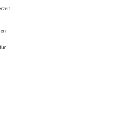
rzeit
hen
für