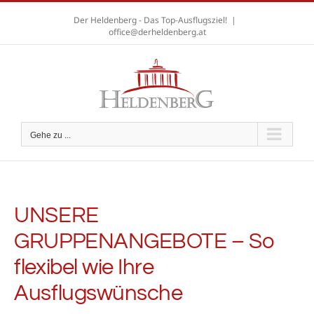
Zum
Der Heldenberg - Das Top-Ausflugsziel!
|
Inhalt
office@derheldenberg.at
springen
A
A
A
Gehe zu ...
UNSERE
GRUPPENANGEBOTE – So
flexibel wie Ihre
Ausflugswünsche