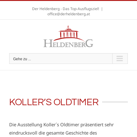
Zum
Der Heldenberg - Das Top-Ausflugsziel!
|
Inhalt
office@derheldenberg.at
springen
A
A
A
Gehe zu ...
KOLLER’S OLDTIMER
Die Ausstellung Koller´s Oldtimer präsentiert sehr
eindrucksvoll die gesamte Geschichte des