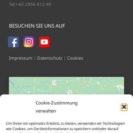
Tel:+43 2956 812 40
BESUCHEN SIE UNS AUF
Impressum
|
Datenschutz
|
Cookies
Cookie-Zustimmung
verwalten
Klicke hier, um Marketing-Cookies zu
akzeptieren und diesen Inhalt zu aktivieren
Um Ihnen ein optimales Erlebnis zu bieten, verwenden wir Technologien
wie Cookies, um Geräteinformationen zu speichern und/oder darauf