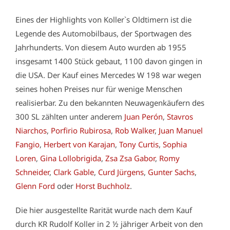
Eines der Highlights von Koller`s Oldtimern ist die
Legende des Automobilbaus, der Sportwagen des
Jahrhunderts. Von diesem Auto wurden ab 1955
insgesamt 1400 Stück gebaut, 1100 davon gingen in
die USA. Der Kauf eines Mercedes W 198 war wegen
seines hohen Preises nur für wenige Menschen
realisierbar. Zu den bekannten Neuwagenkäufern des
300 SL zählten unter anderem
Juan Perón
,
Stavros
Niarchos
,
Porfirio Rubirosa
,
Rob Walker
,
Juan Manuel
Fangio
,
Herbert von Karajan
,
Tony Curtis
,
Sophia
Loren
,
Gina Lollobrigida
,
Zsa Zsa Gabor
,
Romy
Schneider
,
Clark Gable
,
Curd Jürgens
,
Gunter Sachs
,
Glenn Ford
oder
Horst Buchholz
.
Die hier ausgestellte Rarität wurde nach dem Kauf
durch KR Rudolf Koller in 2 ½ jähriger Arbeit von den