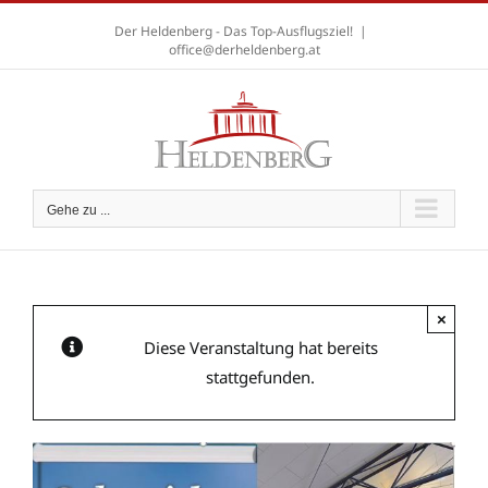
Zum
Der Heldenberg - Das Top-Ausflugsziel!
|
Inhalt
office@derheldenberg.at
springen
A
A
A
Gehe zu ...
×
Diese Veranstaltung hat bereits
stattgefunden.