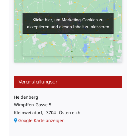
Klicke hier, um Marketing-Cookies zu
Klicke hier, um Marketing-Cookies zu
akzeptieren und diesen Inhalt zu aktivieren
akzeptieren und diesen Inhalt zu aktivieren
Veranstaltungsort
Heldenberg
Wimpffen-Gasse 5
Kleinwetzdorf
,
3704
Österreich
Google Karte anzeigen