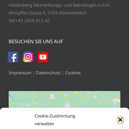
Heldenberg Vermarktungs- und Betriebsges.m.b.H.
Wimpffen-Gasse 5, 3704 Kleinwetzdorf
Tel:+43 2956 812 40
BESUCHEN SIE UNS AUF
Impressum
|
Datenschutz
|
Cookies
Cookie-Zustimmung
verwalten
Klicke hier, um Marketing-Cookies zu