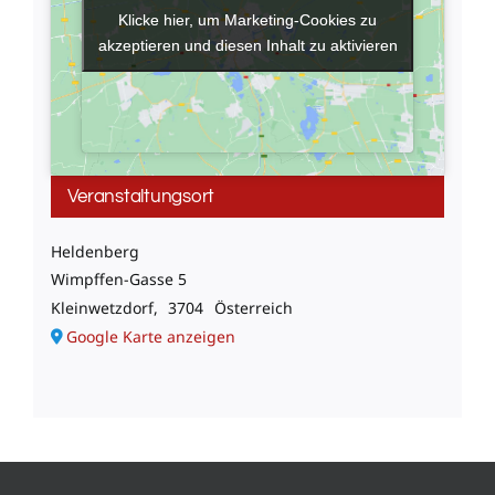
Klicke hier, um Marketing-Cookies zu
Klicke hier, um Marketing-Cookies zu
akzeptieren und diesen Inhalt zu aktivieren
akzeptieren und diesen Inhalt zu aktivieren
Veranstaltungsort
Heldenberg
Wimpffen-Gasse 5
Kleinwetzdorf
,
3704
Österreich
Google Karte anzeigen