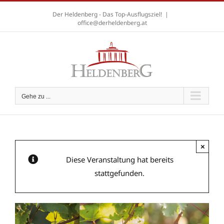
Zum
Der Heldenberg - Das Top-Ausflugsziel!
|
Inhalt
office@derheldenberg.at
springen
A
A
A
Gehe zu ...
×
Diese Veranstaltung hat bereits
stattgefunden.