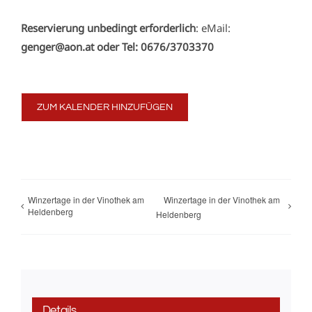
Reservierung unbedingt erforderlich
: eMail:
genger@aon.at
oder Tel:
0676/3703370
ZUM KALENDER HINZUFÜGEN
Winzertage in der Vinothek am
Winzertage in der Vinothek am
Heldenberg
Heldenberg
Details