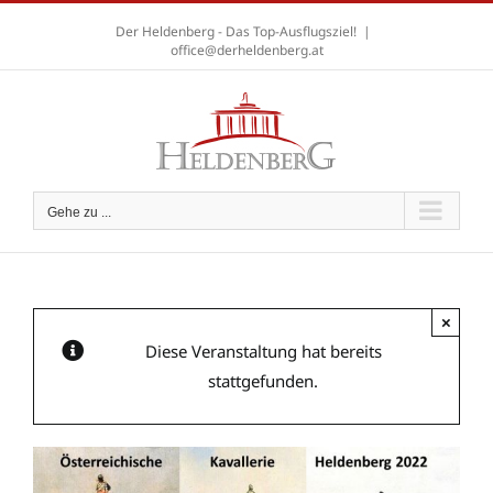
Zum
Der Heldenberg - Das Top-Ausflugsziel!
|
Inhalt
office@derheldenberg.at
springen
A
A
A
Gehe zu ...
×
Diese Veranstaltung hat bereits
stattgefunden.