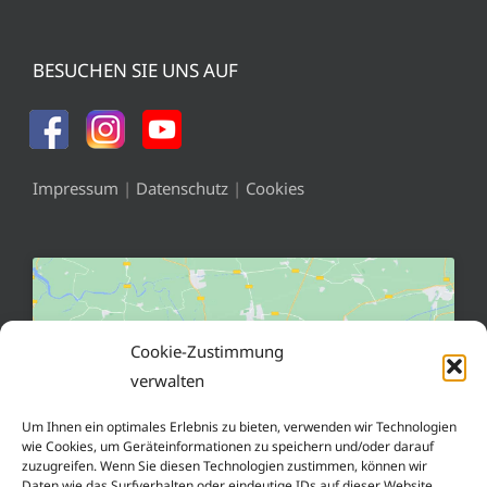
BESUCHEN SIE UNS AUF
Impressum
|
Datenschutz
|
Cookies
Cookie-Zustimmung
verwalten
Klicke hier, um Marketing-Cookies zu
akzeptieren und diesen Inhalt zu aktivieren
Um Ihnen ein optimales Erlebnis zu bieten, verwenden wir Technologien
wie Cookies, um Geräteinformationen zu speichern und/oder darauf
zuzugreifen. Wenn Sie diesen Technologien zustimmen, können wir
Daten wie das Surfverhalten oder eindeutige IDs auf dieser Website